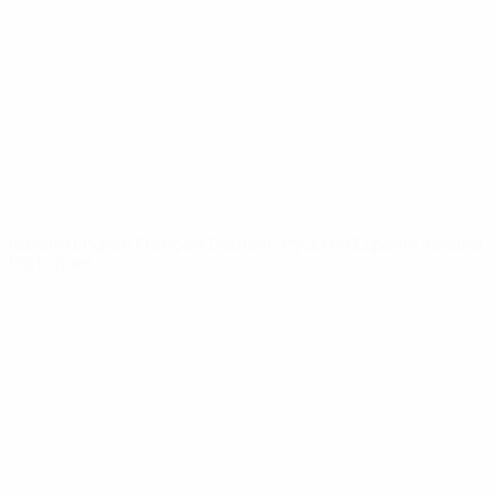
Notizie
Dettagli
SITI
NETWORK
UEFA
UEFA.com
Fondazione
UEFA
CAMBIA LINGUA
Italiano
English
Français
Deutsch
Русский
Español
Italiano
Português
Privacy
Termini e condizioni
Politica sui cookie
Impostazioni Privacy