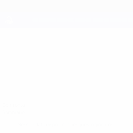
Passa
al
contenuto
principale
UEFA Youth League
ABRAHAM
Abraham Owusu-Gyasi Stat.
OWUSU-GYASI
Arsenal
Confronta
Sommario
Nessun dato disponibile per questo giocatore