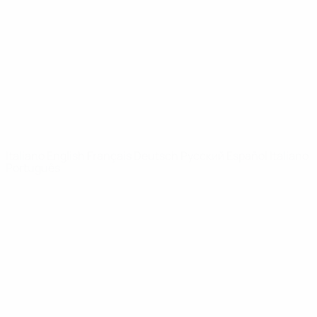
Notizie
Dettagli
SITI
NETWORK
UEFA
UEFA.com
Fondazione
UEFA
CAMBIA LINGUA
Italiano
English
Français
Deutsch
Русский
Español
Italiano
Português
Privacy
Termini e condizioni
Politica sui cookie
Impostazioni Privacy