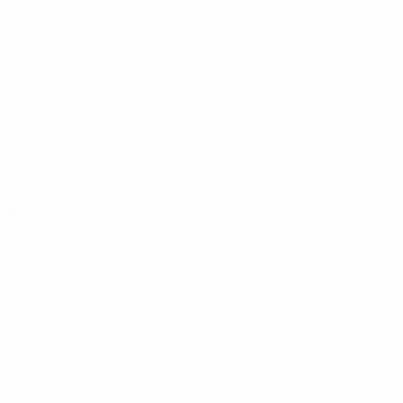
Notizie
Dettagli
SITI
NETWORK
UEFA
UEFA.com
Fondazione
UEFA
CAMBIA LINGUA
Italiano
English
Français
Deutsch
Русский
Español
Italiano
Português
Privacy
Termini e condizioni
Politica sui cookie
Impostazioni Privacy