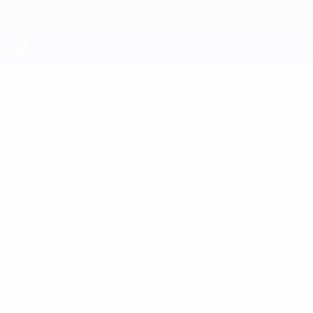
Passa
al
contenuto
principale
UEFA Youth League
DAVID
David Daiber Stat.
DAIBER
Bayern München
Sommario
Nessun dato disponibile per questo giocatore