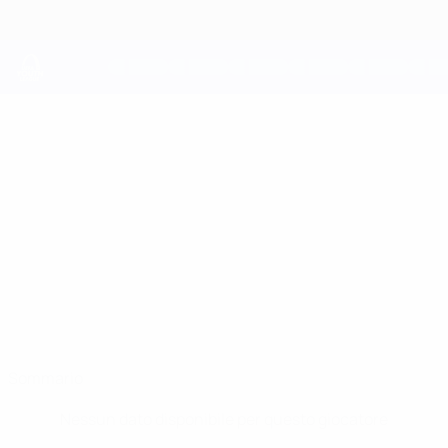
Passa
al
contenuto
principale
UEFA Youth League
ULADZISLAU
Uladzislau Rusakou Stat.
RUSAKOU
Dinamo-Minsk
Sommario
Nessun dato disponibile per questo giocatore