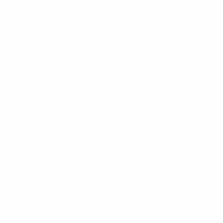
Notizie
Dettagli
SITI
NETWORK
UEFA
UEFA.com
Fondazione
UEFA
CAMBIA LINGUA
Italiano
English
Français
Deutsch
Русский
Español
Italiano
Português
Privacy
Termini e condizioni
Politica sui cookie
Impostazioni Privacy