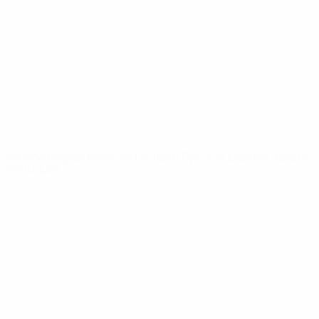
Notizie
Dettagli
SITI
NETWORK
UEFA
UEFA.com
Fondazione
UEFA
CAMBIA LINGUA
Italiano
English
Français
Deutsch
Русский
Español
Italiano
Português
Privacy
Termini e condizioni
Politica sui cookie
Impostazioni Privacy