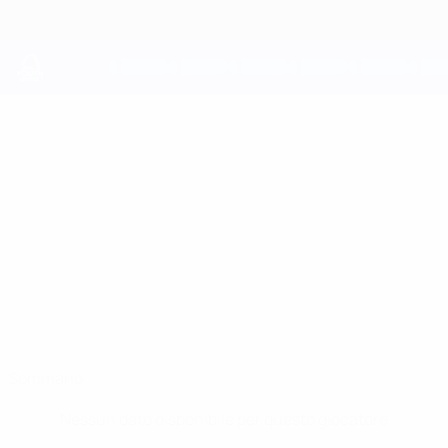
Passa
al
contenuto
principale
UEFA Youth League
LIAM
Liam West Stat.
WEST
Copenhagen
Norvegia
Sommario
Nessun dato disponibile per questo giocatore