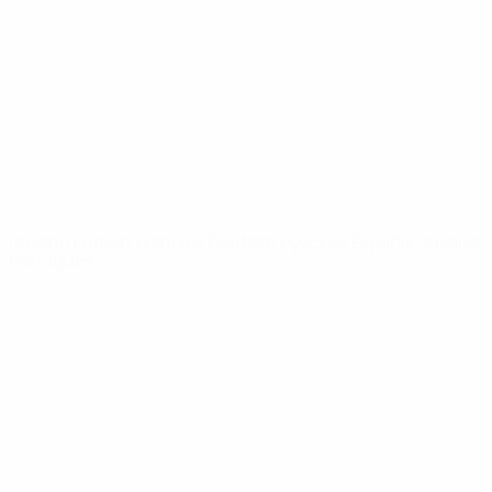
Notizie
Dettagli
SITI
NETWORK
UEFA
UEFA.com
Fondazione
UEFA
CAMBIA LINGUA
Italiano
English
Français
Deutsch
Русский
Español
Italiano
Português
Privacy
Termini e condizioni
Politica sui cookie
Impostazioni Privacy