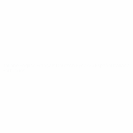
Notizie
Dettagli
SITI
NETWORK
UEFA
UEFA.com
Fondazione
UEFA
CAMBIA LINGUA
Italiano
English
Français
Deutsch
Русский
Español
Italiano
Português
Privacy
Termini e condizioni
Politica sui cookie
Impostazioni Privacy