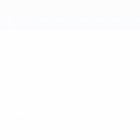
Passa
al
contenuto
principale
UEFA Youth League
TSOTNE
Tsotne Berelidze Stat.
BERELIDZE
Dinamo Tbilisi
Georgia
Sommario
Nessun dato disponibile per questo giocatore