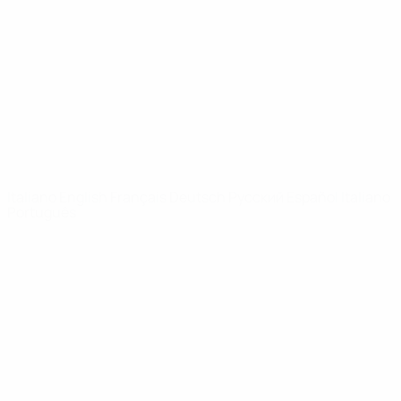
Notizie
Dettagli
SITI
NETWORK
UEFA
UEFA.com
Fondazione
UEFA
CAMBIA LINGUA
Italiano
English
Français
Deutsch
Русский
Español
Italiano
Português
Privacy
Termini e condizioni
Politica sui cookie
Impostazioni Privacy