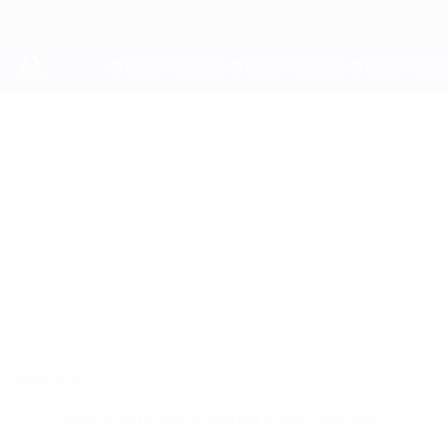
Passa
al
contenuto
principale
UEFA Youth League
AHMAD
Ahmad Tarverdiyev Stat.
TARVERDIYEV
Sabah
Azerbaigian
Sommario
Nessun dato disponibile per questo giocatore