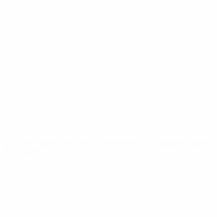
Video
Storia
Notizie
Dettagli
SITI
NETWORK
UEFA
UEFA.com
Fondazione
UEFA
CAMBIA LINGUA
Italiano
English
Français
Deutsch
Русский
Español
Italiano
Português
Privacy
Termini e condizioni
Politica sui cookie