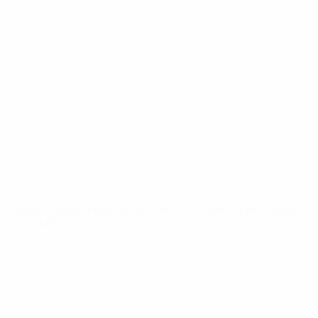
Video
Storia
Notizie
Dettagli
SITI
NETWORK
UEFA
UEFA.com
Fondazione
UEFA
CAMBIA LINGUA
Italiano
English
Français
Deutsch
Русский
Español
Italiano
Português
Privacy
Termini e condizioni
Politica sui cookie