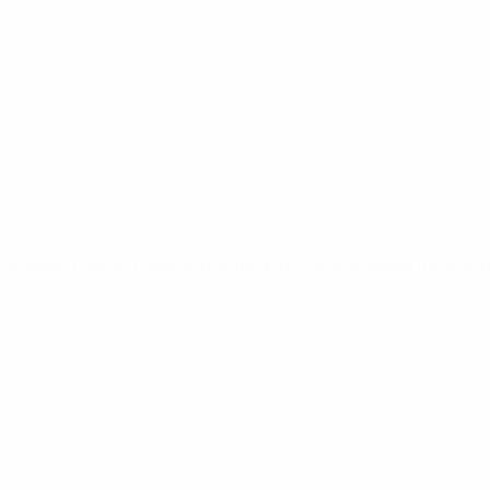
Video
Notizie
SITI NETWORK UEFA
UEFA.com
Fondazione UEFA
CAMBIA LINGUA
Italiano
English
Français
Deutsch
Русский
Español
Italiano
P
Privacy
Termini e condizioni
Politica sui cookie
Impostazioni Privacy