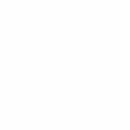
Notizie
Dettagli
SITI
NETWORK
UEFA
UEFA.com
Fondazione
UEFA
CAMBIA LINGUA
Italiano
English
Français
Deutsch
Русский
Español
Italiano
Português
Privacy
Termini e condizioni
Politica sui cookie
Impostazioni Privacy