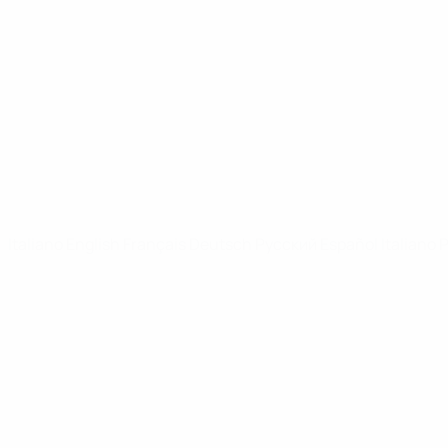
Video
Notizie
SITI NETWORK UEFA
UEFA.com
Fondazione UEFA
CAMBIA LINGUA
Italiano
English
Français
Deutsch
Русский
Español
Italiano
P
Privacy
Termini e condizioni
Politica sui cookie
Impostazioni Privacy