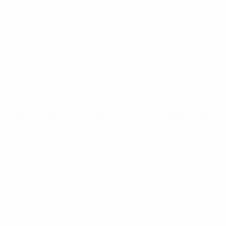
Notizie
Dettagli
SITI
NETWORK
UEFA
UEFA.com
Fondazione
UEFA
CAMBIA LINGUA
Italiano
English
Français
Deutsch
Русский
Español
Italiano
Português
Privacy
Termini e condizioni
Politica sui cookie
Impostazioni Privacy