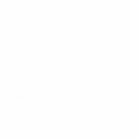
Video
Storia
Notizie
Dettagli
SITI
NETWORK
UEFA
UEFA.com
Fondazione
UEFA
CAMBIA LINGUA
Italiano
English
Français
Deutsch
Русский
Español
Italiano
Português
Privacy
Termini e condizioni
Politica sui cookie