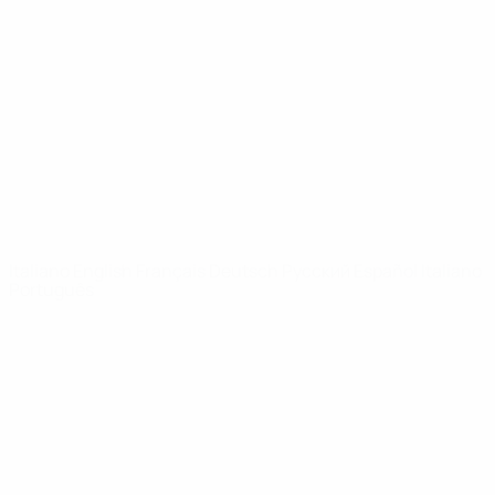
Video
Storia
Notizie
Dettagli
SITI
NETWORK
UEFA
UEFA.com
Fondazione
UEFA
CAMBIA LINGUA
Italiano
English
Français
Deutsch
Русский
Español
Italiano
Português
Privacy
Termini e condizioni
Politica sui cookie
Impostazioni Privacy