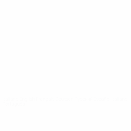
UEFA Youth League
Video
Storia
Notizie
Dettagli
SITI
NETWORK
UEFA
UEFA.com
Fondazione
UEFA
CAMBIA LINGUA
Italiano
English
Français
Deutsch
Русский
Español
Italiano
Português
Privacy