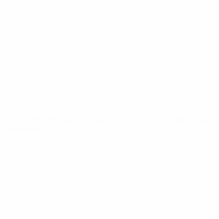
Video
Storia
Notizie
Dettagli
SITI
NETWORK
UEFA
UEFA.com
Fondazione
UEFA
CAMBIA LINGUA
Italiano
English
Français
Deutsch
Русский
Español
Italiano
Português
Privacy
Termini e condizioni
Politica sui cookie
Impostazioni Privacy