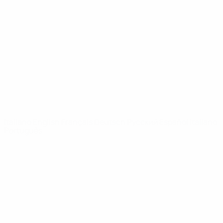
Video
Storia
Notizie
Dettagli
SITI
NETWORK
UEFA
UEFA.com
Fondazione
UEFA
CAMBIA LINGUA
Italiano
English
Français
Deutsch
Русский
Español
Italiano
Português
Privacy
Termini e condizioni
Politica sui cookie
Impostazioni Privacy