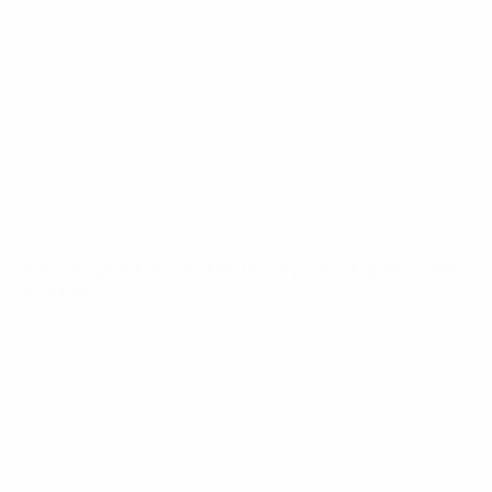
Video
Storia
Notizie
Dettagli
SITI
NETWORK
UEFA
UEFA.com
Fondazione
UEFA
CAMBIA LINGUA
Italiano
English
Français
Deutsch
Русский
Español
Italiano
Português
Privacy
Termini e condizioni
Politica sui cookie
Impostazioni Privacy