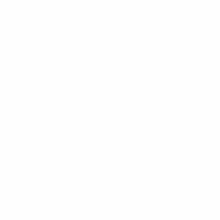
Video
Storia
Notizie
Dettagli
SITI
NETWORK
UEFA
UEFA.com
Fondazione
UEFA
CAMBIA LINGUA
Italiano
English
Français
Deutsch
Русский
Español
Italiano
Português
Privacy
Termini e condizioni
Politica sui cookie