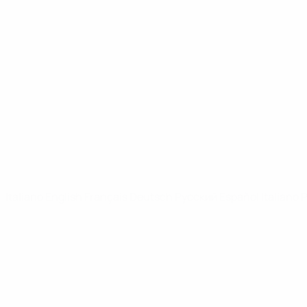
UEFA Youth League
Video
Notizie
SITI NETWORK UEFA
UEFA.com
Fondazione UEFA
CAMBIA LINGUA
Italiano
English
Français
Deutsch
Русский
Español
Italiano
P
Privacy
Termini e condizioni
Politica sui cookie
Impostazioni Privacy