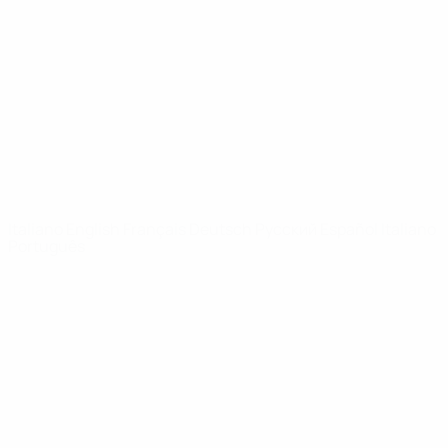
Notizie
Dettagli
SITI
NETWORK
UEFA
UEFA.com
Fondazione
UEFA
CAMBIA LINGUA
Italiano
English
Français
Deutsch
Русский
Español
Italiano
Português
Privacy
Termini e condizioni
Politica sui cookie
Impostazioni Privacy