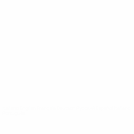
UEFA Youth League
Video
Storia
Notizie
Dettagli
SITI
NETWORK
UEFA
UEFA.com
Fondazione
UEFA
CAMBIA LINGUA
Italiano
English
Français
Deutsch
Русский
Español
Italiano
Português
Privacy