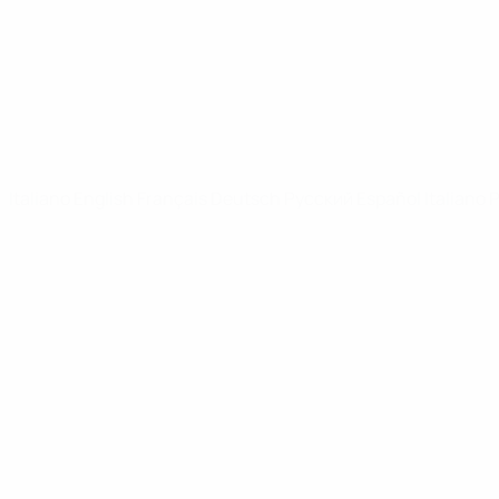
Notizie
SITI NETWORK UEFA
UEFA.com
Fondazione UEFA
CAMBIA LINGUA
Italiano
English
Français
Deutsch
Русский
Español
Italiano
P
Privacy
Termini e condizioni
Politica sui cookie
Impostazioni Privacy
© 1998-2026 UEFA. Tutti i diritti riservati
La parola UEFA, il logo UEFA e tutti i marchi che si riferiscono a com