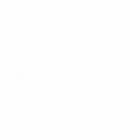
Notizie
Dettagli
SITI
NETWORK
UEFA
UEFA.com
Fondazione
UEFA
CAMBIA LINGUA
Italiano
English
Français
Deutsch
Русский
Español
Italiano
Português
Privacy
Termini e condizioni
Politica sui cookie
Impostazioni Privacy