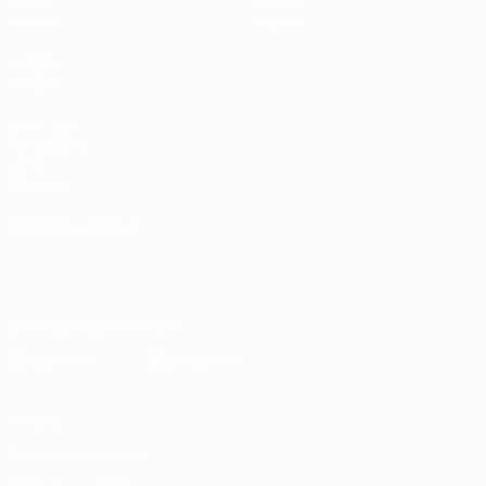
Gironi
Dettagli
UEFA.tv
Negozio
VISITA
ANCHE
UEFA.com
Fondazione
UEFA
Negozio
CAMBIA LINGUA
Italiano
English
Français
Deutsch
Русский
Español
Italiano
Português
Scarica l'app ufficiale
Privacy
Termini e condizioni
Politica sui cookie