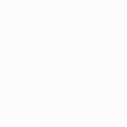
Gironi
UEFA.tv
VISITA ANCHE
UEFA.com
Fondazione UEFA
Negozio
CAMBIA LINGUA
Italiano
English
Français
Deutsch
Русский
Español
Italiano
P
Scarica l'app ufficiale
Privacy
Termini e condizioni
Politica sui cookie
Impostazioni Privacy