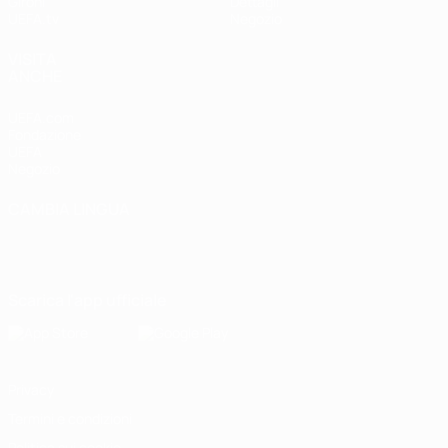
Gironi
Dettagli
UEFA.tv
Negozio
VISITA
ANCHE
UEFA.com
Fondazione
UEFA
Negozio
CAMBIA LINGUA
Italiano
English
Français
Deutsch
Русский
Español
Italiano
Português
Scarica l'app ufficiale
Privacy
Termini e condizioni
Politica sui cookie