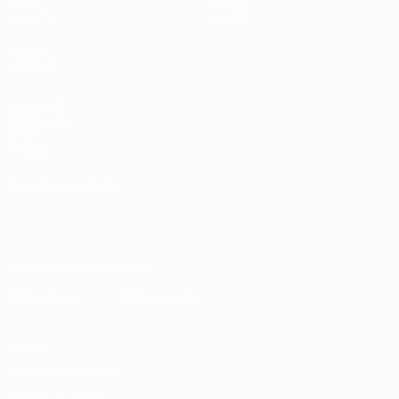
Gironi
Dettagli
UEFA.tv
Negozio
VISITA
ANCHE
UEFA.com
Fondazione
UEFA
Negozio
CAMBIA LINGUA
Italiano
English
Français
Deutsch
Русский
Español
Italiano
Português
Scarica l'app ufficiale
Privacy
Termini e condizioni
Politica sui cookie