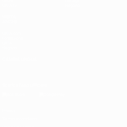
Gironi
Dettagli
UEFA.tv
Negozio
VISITA
ANCHE
UEFA.com
Fondazione
UEFA
Negozio
CAMBIA LINGUA
Italiano
English
Français
Deutsch
Русский
Español
Italiano
Português
Scarica l'app ufficiale
Privacy
Termini e condizioni
Politica sui cookie