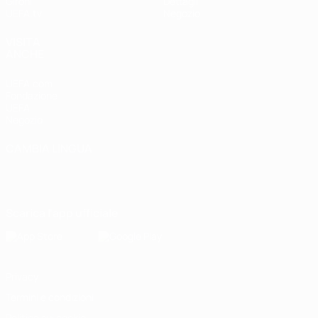
Gironi
Dettagli
UEFA.tv
Negozio
VISITA
ANCHE
UEFA.com
Fondazione
UEFA
Negozio
CAMBIA LINGUA
Italiano
English
Français
Deutsch
Русский
Español
Italiano
Português
Scarica l'app ufficiale
Privacy
Termini e condizioni
Politica sui cookie