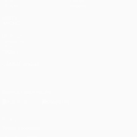
Gironi
Dettagli
UEFA.tv
Negozio
VISITA
ANCHE
UEFA.com
Fondazione
UEFA
Negozio
CAMBIA LINGUA
Italiano
English
Français
Deutsch
Русский
Español
Italiano
Português
Scarica l'app ufficiale
Privacy
Termini e condizioni
Politica sui cookie