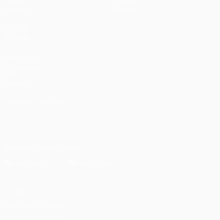
Gironi
Dettagli
UEFA.tv
Negozio
VISITA
ANCHE
UEFA.com
Fondazione
UEFA
Negozio
CAMBIA LINGUA
Italiano
English
Français
Deutsch
Русский
Español
Italiano
Português
Scarica l'app ufficiale
Privacy
Termini e condizioni
Politica sui cookie