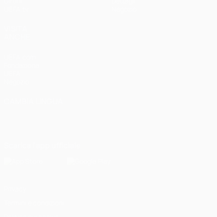
Gironi
Dettagli
UEFA.tv
Negozio
VISITA
ANCHE
UEFA.com
Fondazione
UEFA
Negozio
CAMBIA LINGUA
Italiano
English
Français
Deutsch
Русский
Español
Italiano
Português
Scarica l'app ufficiale
Privacy
Termini e condizioni
Politica sui cookie