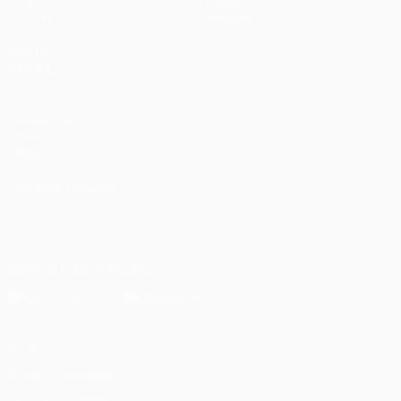
Gironi
Dettagli
UEFA.tv
Negozio
VISITA
ANCHE
UEFA.com
Fondazione
UEFA
Negozio
CAMBIA LINGUA
Italiano
English
Français
Deutsch
Русский
Español
Italiano
Português
Scarica l'app ufficiale
Privacy
Termini e condizioni
Politica sui cookie