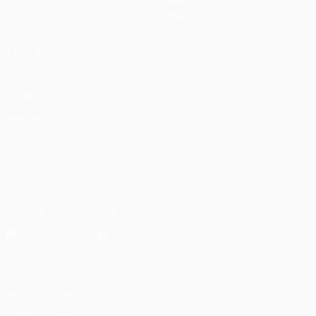
Gironi
Dettagli
UEFA.tv
Negozio
VISITA
ANCHE
UEFA.com
Fondazione
UEFA
Negozio
CAMBIA LINGUA
Italiano
English
Français
Deutsch
Русский
Español
Italiano
Português
Scarica l'app ufficiale
Privacy
Termini e condizioni
Politica sui cookie