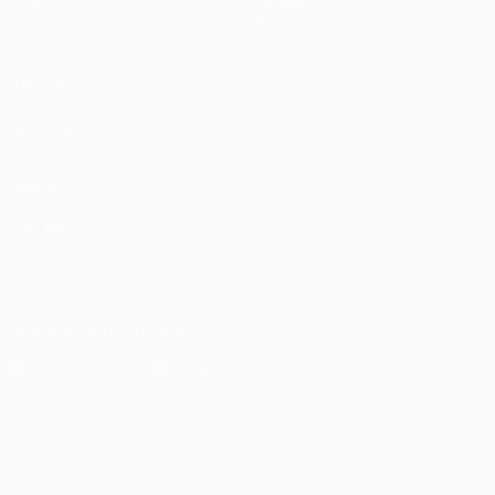
Gironi
Dettagli
UEFA.tv
Negozio
VISITA
ANCHE
UEFA.com
Fondazione
UEFA
Negozio
CAMBIA LINGUA
Italiano
English
Français
Deutsch
Русский
Español
Italiano
Português
Scarica l'app ufficiale
Privacy
Termini e condizioni
Politica sui cookie