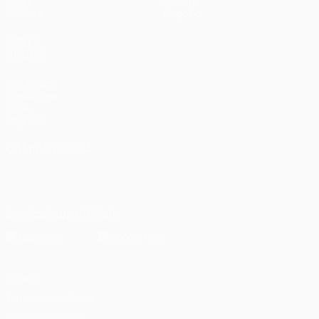
Gironi
Dettagli
UEFA.tv
Negozio
VISITA
ANCHE
UEFA.com
Fondazione
UEFA
Negozio
CAMBIA LINGUA
Italiano
English
Français
Deutsch
Русский
Español
Italiano
Português
Scarica l'app ufficiale
Privacy
Termini e condizioni
Politica sui cookie