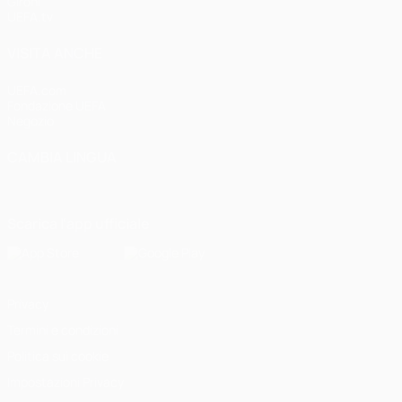
Gironi
UEFA.tv
VISITA ANCHE
UEFA.com
Fondazione UEFA
Negozio
CAMBIA LINGUA
Italiano
English
Français
Deutsch
Русский
Español
Italiano
P
Scarica l'app ufficiale
Privacy
Termini e condizioni
Politica sui cookie
Impostazioni Privacy