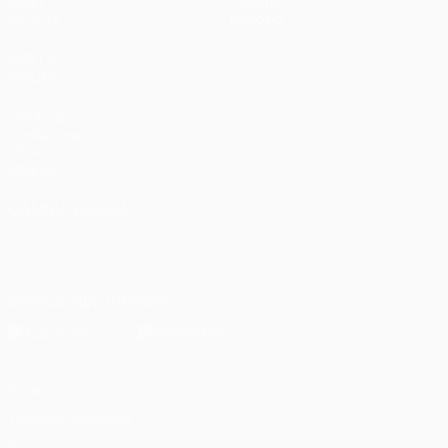
Gironi
Dettagli
UEFA.tv
Negozio
VISITA
ANCHE
UEFA.com
Fondazione
UEFA
Negozio
CAMBIA LINGUA
Italiano
English
Français
Deutsch
Русский
Español
Italiano
Português
Scarica l'app ufficiale
Privacy
Termini e condizioni
Politica sui cookie