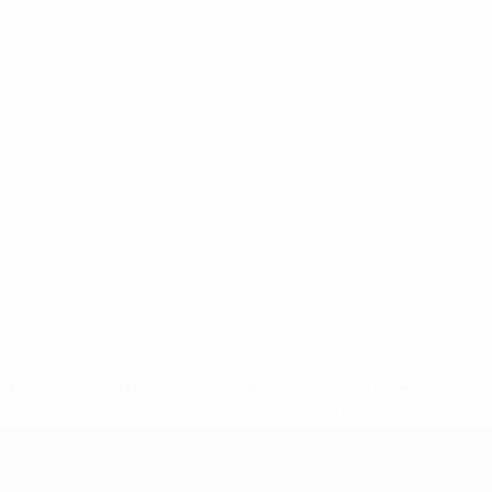
efa.com/insideuefa/mediaservices/mediareleases/news/0272-
ionali-e-club-russi-da-tutte-le-competi/'>Altre informazioni