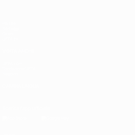
Partite
Sorteggi
Gironi
UEFA.tv
VISITA ANCHE
UEFA.com
Fondazione UEFA
Negozio
CAMBIA LINGUA
Italiano
English
Français
Deutsch
Русский
Español
Italiano
P
Scarica l'app ufficiale