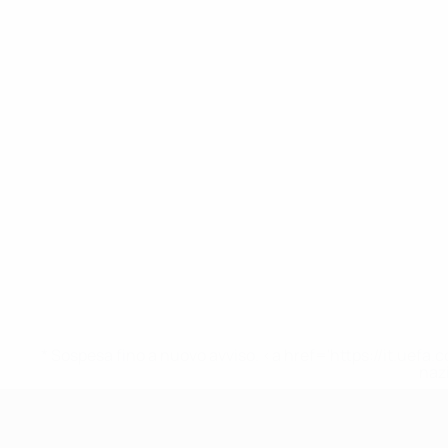
* Sospesa fino a nuovo avviso. <a href='https://it.u
naz
UEFA Nations League