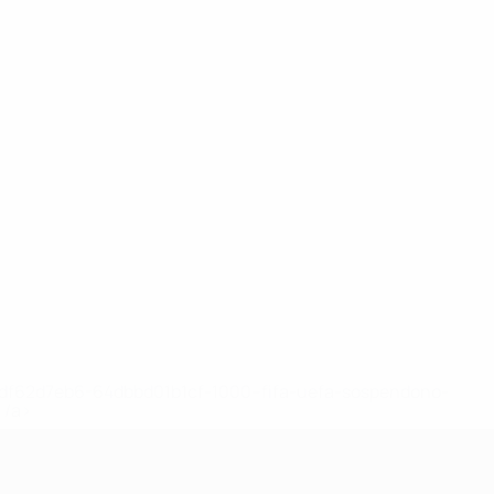
148df62d7eb6-64dbbd01b1cf-1000--fifa-uefa-sospendono-
</a>