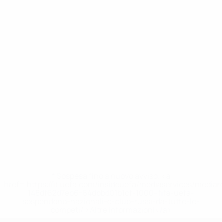
* Sospesa fino a nuovo avviso. <a
href='https://it.uefa.com/insideuefa/mediaservices/media
148df62d7eb6-64dbbd01b1cf-1000--fifa-uefa-
sospendono-nazionali-e-club-russi-da-tutte-le-
competi/'>Altre informazioni</a>