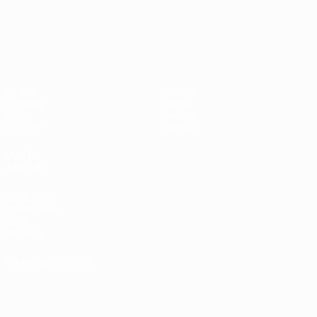
UEFA Nations League
Partite
Notizie
Sorteggi
Storia
Gironi
Dettagli
UEFA.tv
Negozio
VISITA
ANCHE
UEFA.com
Fondazione
UEFA
Negozio
CAMBIA LINGUA
Italiano
English
Français
Deutsch
Русский
Español
Italiano
Português