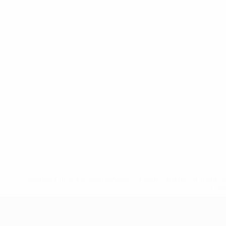
* Sospesa fino a nuovo avviso. <a href='https://it.u
naz
UEFA Nations League