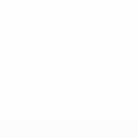
148df62d7eb6-64dbbd01b1cf-1000--fifa-uefa-sospendono-
</a>