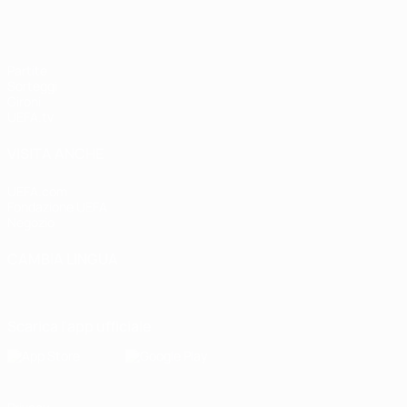
Partite
Sorteggi
Gironi
UEFA.tv
VISITA ANCHE
UEFA.com
Fondazione UEFA
Negozio
CAMBIA LINGUA
Italiano
English
Français
Deutsch
Русский
Español
Italiano
P
Scarica l'app ufficiale