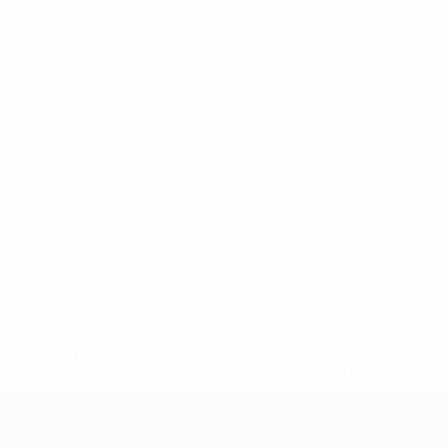
efa.com/insideuefa/mediaservices/mediareleases/news/0272-
ionali-e-club-russi-da-tutte-le-competi/'>Altre informazioni