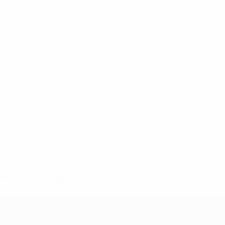
148df62d7eb6-64dbbd01b1cf-1000--fifa-uefa-sospendono-
</a>