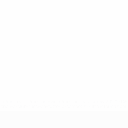
efa.com/insideuefa/mediaservices/mediareleases/news/0272-
ionali-e-club-russi-da-tutte-le-competi/'>Altre informazioni