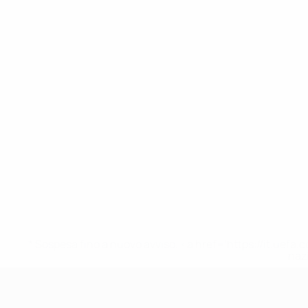
* Sospesa fino a nuovo avviso. <a href='https://it.u
naz
UEFA Nations League