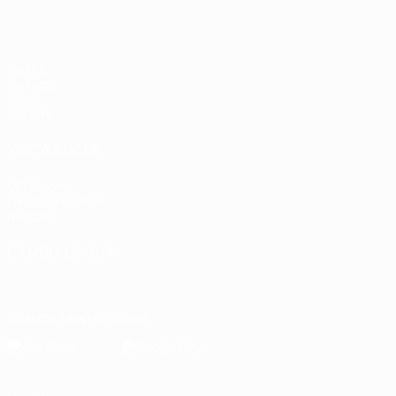
Partite
Sorteggi
Gironi
UEFA.tv
VISITA ANCHE
UEFA.com
Fondazione UEFA
Negozio
CAMBIA LINGUA
Italiano
English
Français
Deutsch
Русский
Español
Italiano
P
Scarica l'app ufficiale