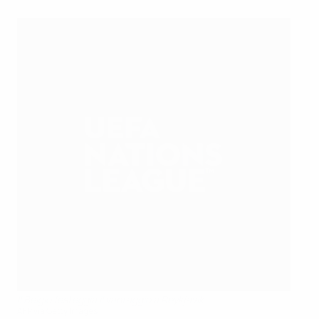
Il Belgio festeggia il vantaggio a Reykjavik
AFP via Getty Images