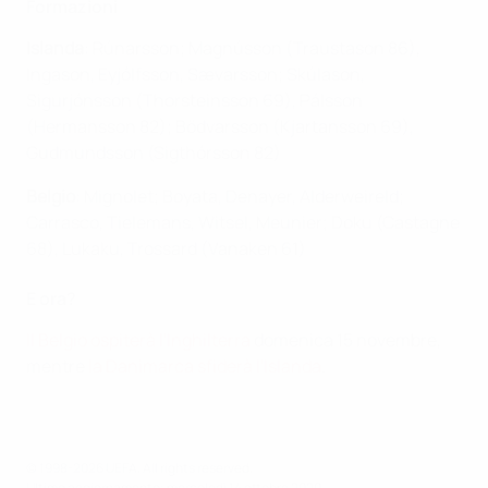
Formazioni
Islanda
: Rúnarsson; Magnússon (Traustason 86),
Ingason, Eyjólfsson, Sævarsson; Skúlason,
Sigurjónsson (Thorsteinsson 69), Pálsson
(Hermansson 82); Bödvarsson (Kjartansson 69),
Gudmundsson (Sigthórsson 82)
Belgio
: Mignolet; Boyata, Denayer, Alderweireld;
Carrasco, Tielemans, Witsel, Meunier; Doku (Castagne
68), Lukaku, Trossard (Vanaken 61)
E ora?
Il Belgio ospiterà l'Inghilterra
domenica 15 novembre,
mentre
la Danimarca sfiderà l'Islanda
.
© 1998-2026 UEFA. All rights reserved.
Ultimo aggiornamento: mercoledì 14 ottobre 2020