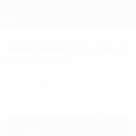
Passa
al
contenuto
Nations League &amp; Women's EURO
Scarica
principale
Risultati e statistiche live
UEFA Nations League
Islanda Belgio 1-2: Lukaku si
prende la vetta
mercoledì 14 ottobre 2020
Una doppietta dell'attaccante dell'Inter
regala al Belgio il primo posto nel Gruppo
A2 e condanna l'Islanda alla retrocessione.