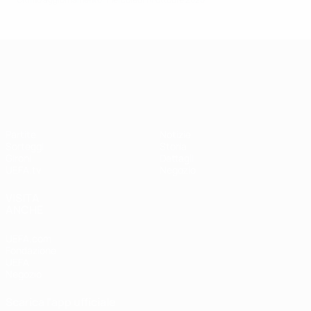
UEFA Nations League
Partite
Notizie
Sorteggi
Storia
Gironi
Dettagli
UEFA.tv
Negozio
VISITA
ANCHE
UEFA.com
Fondazione
UEFA
Negozio
Scarica l'app ufficiale