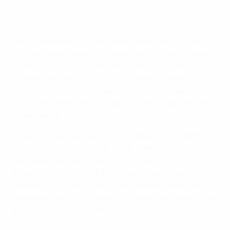
Con i giocatori contati, oltre al Ct Erik Hamrén e al suo
staff in isolamento, l'Islanda va subito sotto: Lukaku
capitalizza al meglio una sbavatura della difesa di casa
e batte Rúnar Rúnarsson per il vantaggio ospite. La
squadra di casa però non ci sta e trova il pareggio:
Rúnar Már Sigurjónsson pesca Birkir Sævarsson alle
spalle della difesa belga e questi supera Mignolet con
un rasoterra.
L'Islanda impensierisce ancora il Belgio, privo di Eden
Hazard e Kevin De Bruyne, ma gli ospiti tornano in
vantaggio quando Lukaku trasforma un rigore che lui
stesso si era procurato, firmando il 55esimo gol in
nazionale. La ripresa è quasi tutta appannaggio dei
padroni di casa, ma il fischio finale certifica la sconfitta
e la retrocessione in Lega B.