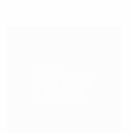
lasciato scampo al portiere, segnando la sua rete
numero 100 in nazionale.