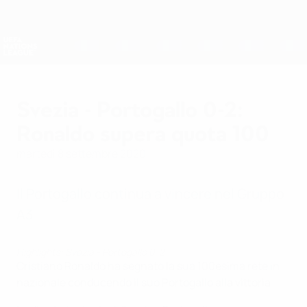
Passa
al
contenuto
Nations League &amp; Women's EURO
Scarica
principale
Risultati e statistiche live
UEFA Nations League
Svezia - Portogallo 0-2:
Ronaldo supera quota 100
martedì 8 settembre 2020
Il Portogallo continua a vincere nel Gruppo
A3
Highlights: Svezia - Portogallo 0-2
Cristiano Ronaldo ha segnato la sua 100esima rete in
nazionale conducendo il suo Portogallo alla vittoria