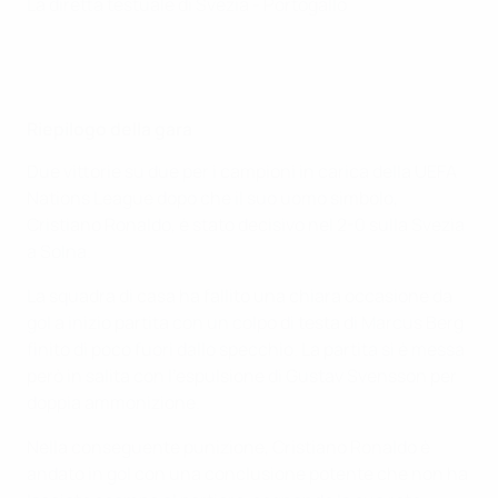
La diretta testuale di Svezia - Portogallo
Riepilogo della gara
Due vittorie su due per i campioni in carica della UEFA
Nations League dopo che il suo uomo simbolo,
Cristiano Ronaldo, è stato decisivo nel 2-0 sulla Svezia
a Solna.
La squadra di casa ha fallito una chiara occasione da
gol a inizio partita con un colpo di testa di Marcus Berg
finito di poco fuori dallo specchio. La partita si è messa
però in salita con l'espulsione di Gustav Svensson per
doppia ammonizione.
Nella conseguente punizione, Cristiano Ronaldo è
andato in gol con una conclusione potente che non ha