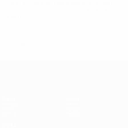
Il Gruppo A3 riprende il mese prossimo con le sfide tra
Francia e Portogallo
e
Croazia - Svezia
domenica 11
ottobre.
© 1998-2026 UEFA. All rights reserved.
Ultimo aggiornamento: mercoledì 9 settembre 2020
UEFA Nations League
Partite
Notizie
Sorteggi
Storia
Gironi
Dettagli
UEFA.tv
Negozio
VISITA