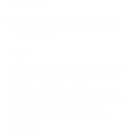
anno dal 2004
Pepe ha raggiunto Fernando Couto al quinto posto
nella classifica dei calciatori con più presenze col
Portogallo con 110
Formazioni
Svezia
: Olsen; Krafth, Jansson, Helander, Augstinsson;
Kulusevski (Ekdal, 90'), Svensson, Olsson, Forsberg
(Svanberg, 79'); Berg, Isak (Quaison, 71').
Portogallo
: Lopes, João Cancelo, Pepe, Rúben Dias,
Guerreiro; João Moutinho (Rúben Neves, 73'), Danilo,
Bruno Fernandes; Bernardo Silva (Gonçalo
Guedes,22'), João Félix, Ronaldo (Diogo Jota, 81')
Prossime gare