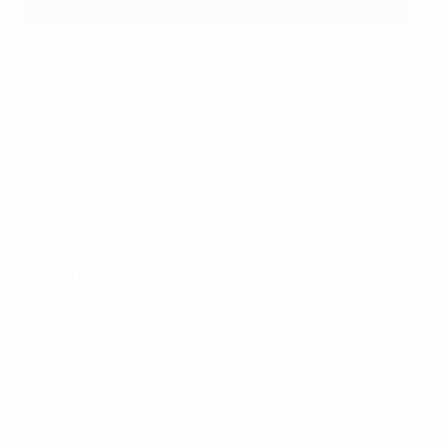
L'attaccante del Portogallo, Cristiano Ronaldo, dopo il tiro
del 2-0 sulla Svezia nella partita di UEFA Nations League, l'8
settembre 2020 a Solna in Svezia ((Photo by Jonathan
NACKSTRAND / AFP) (Photo by JONATHAN
NACKSTRAND/AFP via Getty Images)
AFP via Getty Images
Bruno Fernandes ha colpito la traversa prima della rete
numero 101 di Cristiano Ronaldo con un'altra sublime
conclusione dal limite dell'area.
Statistiche
Ronaldo ha segnato la 100esima rete col Portogallo
alla sua 165 presenza
La sua prima rete è stata la decima su punizione col
Portogallo
Ronaldo ha segnato almeno un gol in nazionale ogni