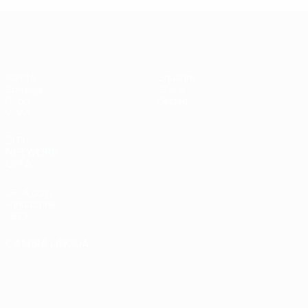
UEFA Futsal Champions League
Partite
Squadre
Sorteggi
Storia
Gironi
Dettagli
Video
SITI
NETWORK
UEFA
UEFA.com
Fondazione
UEFA
CAMBIA LINGUA
Italiano
English
Français
Deutsch
Русский
Español
Italiano
Português