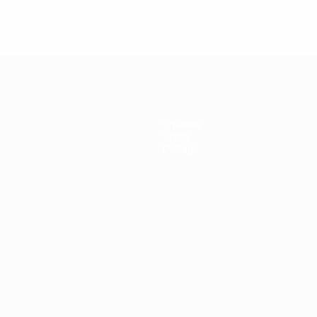
Vedi tutto
Squadre
Storia
Dettagli
ortuguês