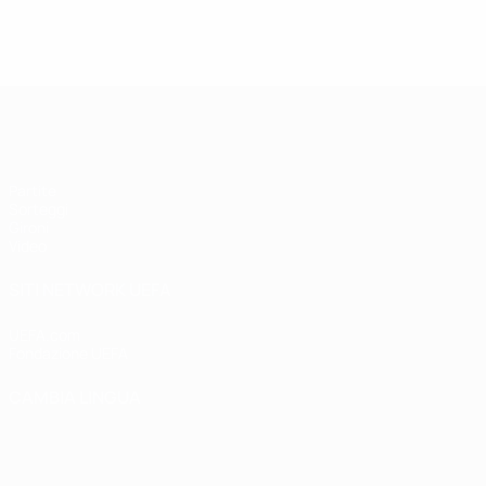
UEFA Futsal Champions League
Partite
Sorteggi
Gironi
Video
SITI NETWORK UEFA
UEFA.com
Fondazione UEFA
CAMBIA LINGUA
Italiano
English
Français
Deutsch
Русский
Español
Italiano
P