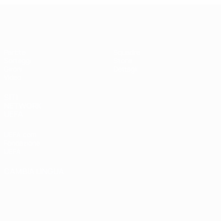
UEFA Futsal Champions League
Partite
Squadre
Sorteggi
Storia
Gironi
Dettagli
Video
SITI
NETWORK
UEFA
UEFA.com
Fondazione
UEFA
CAMBIA LINGUA
Italiano
English
Français
Deutsch
Русский
Español
Italiano
Português